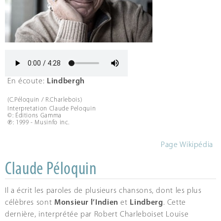
En écoute:
Lindbergh
(C.Péloquin / R.Charlebois)
Interpretation Claude Peloquin
©: Éditions Gamma
℗: 1999 - Musinfo inc.
Page Wikipédia
Claude Péloquin
Il a écrit les paroles de plusieurs chansons, dont les plus
célèbres sont
Monsieur l’Indien
et
Lindberg
. Cette
dernière, interprétée par Robert Charleboiset Louise