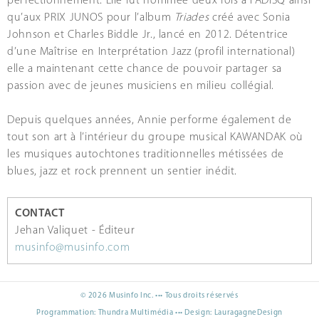
perfectionnement. Elle fut nommée deux fois à l’ADISQ ainsi
qu’aux PRIX JUNOS pour l’album
Triades
créé avec Sonia
Johnson et Charles Biddle Jr., lancé en 2012. Détentrice
d’une Maîtrise en Interprétation Jazz (profil international)
elle a maintenant cette chance de pouvoir partager sa
passion avec de jeunes musiciens en milieu collégial.
Depuis quelques années, Annie performe également de
tout son art à l’intérieur du groupe musical KAWANDAK où
les musiques autochtones traditionnelles métissées de
blues, jazz et rock prennent un sentier inédit.
CONTACT
Jehan Valiquet - Éditeur
musinfo@musinfo.com
© 2026 Musinfo Inc. ••• Tous droits réservés
Programmation:
Thundra Multimédia
••• Design:
LauragagneDesign