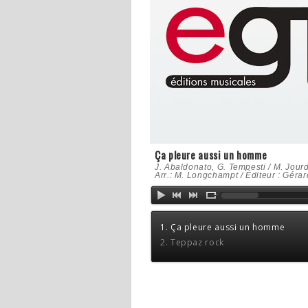
Ça pleure aussi un homme
J. Abaldonato, G. Tempesti / M. Jour
Arr.: M. Longchampt / Éditeur : Géra
1. Ça pleure aussi un homme
2. Teppaz rock