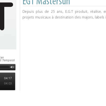
EGT Mastersun
Depuis plus de 25 ans, E.G.T produit, réalise, 
projets musicaux à destination des majors, labels
dan
rd Tempesti
04:17
04:03