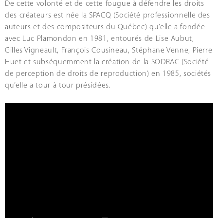
De cette volonté et de cette fougue à défendre les droits
des créateurs est née la SPACQ (Société professionnelle des
auteurs et des compositeurs du Québec) qu’elle a fondée
avec Luc Plamondon en 1981, entourés de Lise Aubut,
Gilles Vigneault, François Cousineau, Stéphane Venne, Pierre
Huet et subséquemment la création de la SODRAC (Société
de perception de droits de reproduction) en 1985, sociétés
qu’elle a tour à tour présidées.